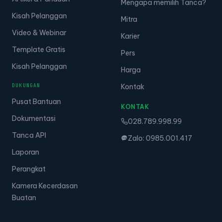
Mengapa memilih Tanca?
Kisah Pelanggan
Mitra
Video & Webinar
Karier
Template Gratis
Pers
Kisah Pelanggan
Harga
DUKUNGAN
Kontak
Pusat Bantuan
KONTAK
Dokumentasi
028.789.998.99
Tanca API
Zalo: 0985.001.417
Laporan
Perangkat
Kamera Kecerdasan
Buatan