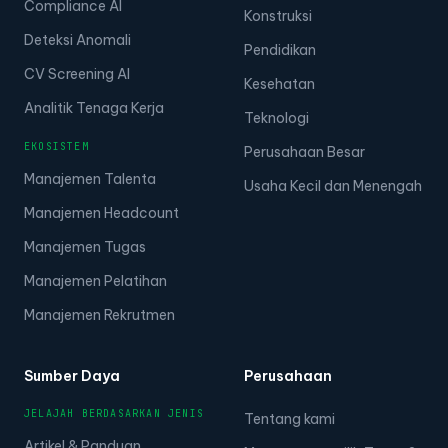
Compliance AI
Konstruksi
Deteksi Anomali
Pendidikan
CV Screening AI
Kesehatan
Analitik Tenaga Kerja
Teknologi
EKOSISTEM
Perusahaan Besar
Manajemen Talenta
Usaha Kecil dan Menengah
Manajemen Headcount
Manajemen Tugas
Manajemen Pelatihan
Manajemen Rekrutmen
Sumber Daya
Perusahaan
JELAJAH BERDASARKAN JENIS
Tentang kami
Artikel & Panduan