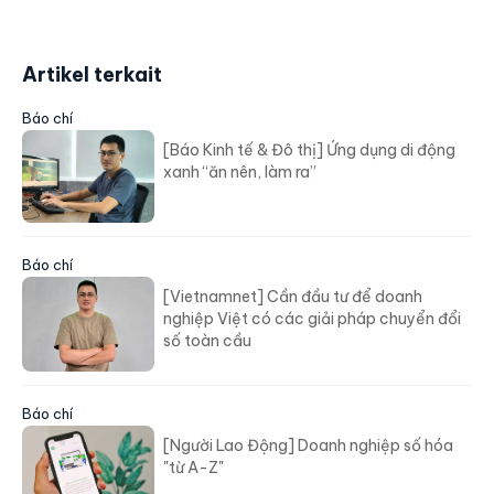
Artikel terkait
Báo chí
[Báo Kinh tế & Đô thị] Ứng dụng di động
xanh “ăn nên, làm ra”
Báo chí
[Vietnamnet] Cần đầu tư để doanh
nghiệp Việt có các giải pháp chuyển đổi
số toàn cầu
Báo chí
[Người Lao Động] Doanh nghiệp số hóa
"từ A-Z"