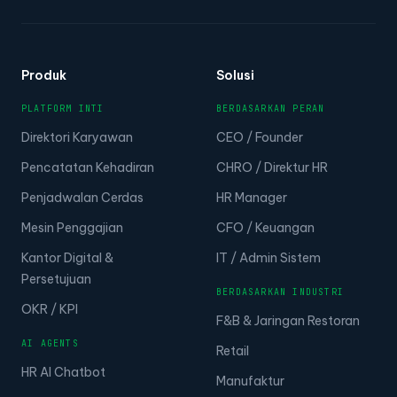
Produk
Solusi
PLATFORM INTI
BERDASARKAN PERAN
Direktori Karyawan
CEO / Founder
Pencatatan Kehadiran
CHRO / Direktur HR
Penjadwalan Cerdas
HR Manager
Mesin Penggajian
CFO / Keuangan
Kantor Digital &
IT / Admin Sistem
Persetujuan
BERDASARKAN INDUSTRI
OKR / KPI
F&B & Jaringan Restoran
AI AGENTS
Retail
HR AI Chatbot
Manufaktur