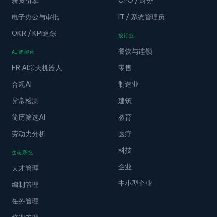
薪资引擎
CFO / 财务
电子办公与审批
IT / 系统管理员
OKR / KPI追踪
按行业
餐饮与连锁
AI智能体
HR AI聊天机器人
零售
合规AI
制造业
异常检测
建筑
简历筛选AI
教育
劳动力分析
医疗
科技
生态系统
企业
人才管理
中小型企业
编制管理
任务管理