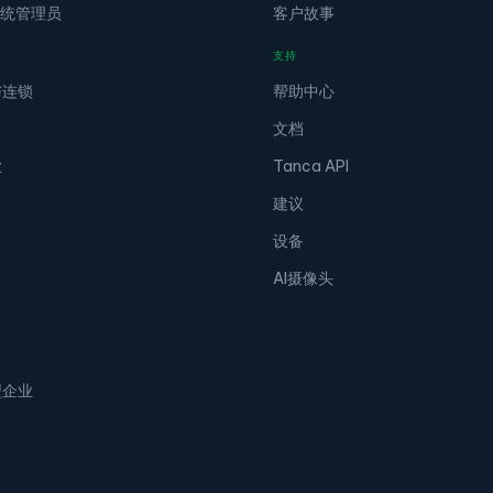
 系统管理员
客户故事
支持
与连锁
帮助中心
文档
业
Tanca API
建议
设备
AI摄像头
型企业