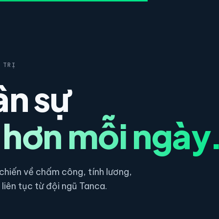
 TRỊ
ân sự
 hơn mỗi ngày
hiến về chấm công, tính lương,
liên tục từ đội ngũ Tanca.