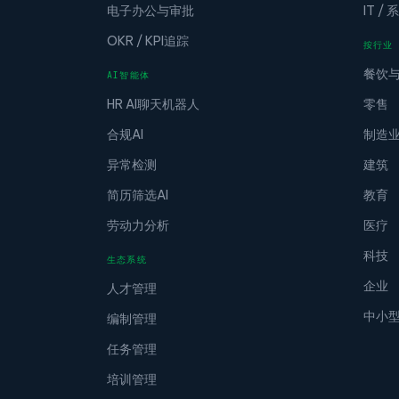
电子办公与审批
IT /
OKR / KPI追踪
按行业
餐饮
AI智能体
HR AI聊天机器人
零售
合规AI
制造
异常检测
建筑
简历筛选AI
教育
劳动力分析
医疗
科技
生态系统
企业
人才管理
中小
编制管理
任务管理
培训管理