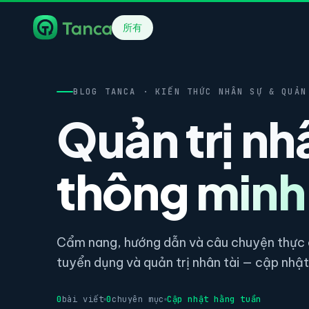
所有
BLOG TANCA · KIẾN THỨC NHÂN SỰ & QUẢN
Quản trị nh
thông minh
Cẩm nang, hướng dẫn và câu chuyện thực c
tuyển dụng và quản trị nhân tài — cập nhật 
0
bài viết
0
chuyên mục
Cập nhật hằng tuần