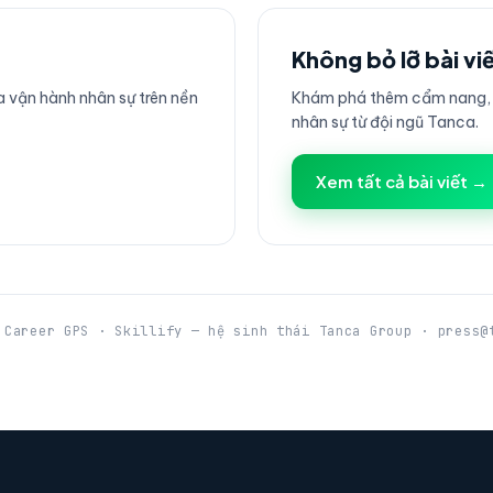
Không bỏ lỡ bài vi
 vận hành nhân sự trên nền
Khám phá thêm cẩm nang, h
nhân sự từ đội ngũ Tanca.
Xem tất cả bài viết →
 Career GPS · Skillify — hệ sinh thái Tanca Group · press@