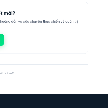
ết mới?
ướng dẫn và câu chuyện thực chiến về quản trị
tanca.io