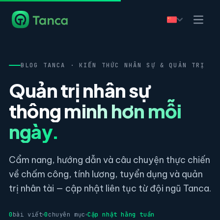
BLOG TANCA · KIẾN THỨC NHÂN SỰ & QUẢN TRỊ
Quản trị nhân sự
thông minh hơn mỗi
ngày.
Cẩm nang, hướng dẫn và câu chuyện thực chiến
về chấm công, tính lương, tuyển dụng và quản
trị nhân tài — cập nhật liên tục từ đội ngũ Tanca.
0
bài viết
0
chuyên mục
Cập nhật hằng tuần