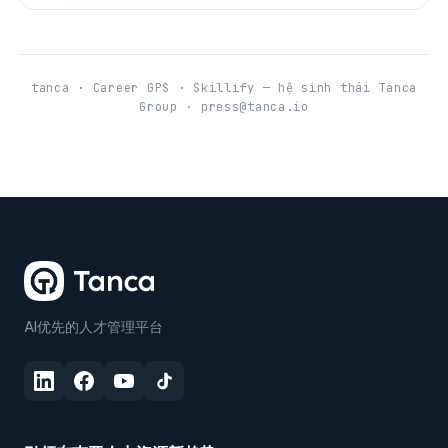
tanca · Career GPS · Skillify — hệ sinh thái Tanca
Group · press@tanca.io
AI优先的人才管理平台