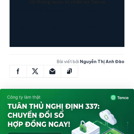
Hệ thống quản trị nhân sự Tanca
Địa chỉ: 259 Lê Quang Định, P.7, Q. Bình Thạnh,
TP.HCM
Liên hệ: support@tanca.io | ĐT: 0899.1999.54
Bài viết bởi
Nguyễn Thị Anh Đào