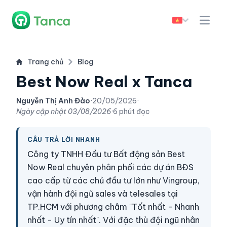
Trang chủ
Blog
Best Now Real x Tanca
Nguyễn Thị Anh Đào
·
20/05/2026
·
Ngày cập nhật
03/08/2026
·
6 phút đọc
CÂU TRẢ LỜI NHANH
Công ty TNHH Đầu tư Bất động sản Best
Now Real chuyên phân phối các dự án BĐS
cao cấp từ các chủ đầu tư lớn như Vingroup,
vận hành đội ngũ sales và telesales tại
TP.HCM với phương châm "Tốt nhất - Nhanh
nhất - Uy tín nhất". Với đặc thù đội ngũ nhân