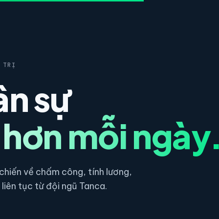
 TRỊ
ân sự
 hơn mỗi ngày
hiến về chấm công, tính lương,
liên tục từ đội ngũ Tanca.