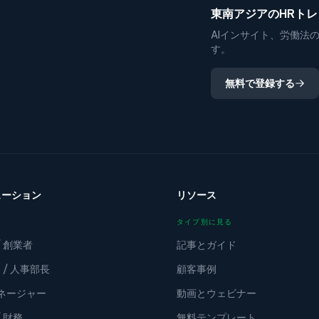
東南アジアのHRト
AIインサイト、労働法
す。
無料で登録する
ューション
リソース
タイプ別に見る
/ 創業者
記事とガイド
 / 人事部長
顧客事例
マネージャー
動画とウェビナー
/ 財務
無料テンプレート