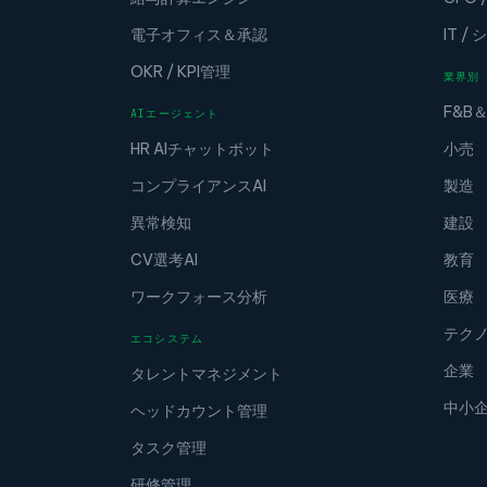
電子オフィス＆承認
IT 
OKR / KPI管理
業界別
F&B
AIエージェント
HR AIチャットボット
小売
コンプライアンスAI
製造
異常検知
建設
CV選考AI
教育
ワークフォース分析
医療
テク
エコシステム
企業
タレントマネジメント
中小
ヘッドカウント管理
タスク管理
研修管理