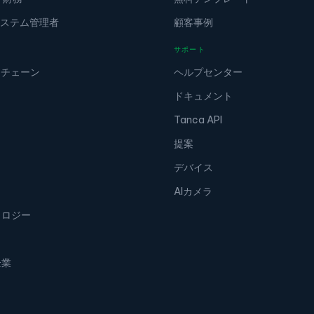
/ システム管理者
顧客事例
サポート
＆チェーン
ヘルプセンター
ドキュメント
Tanca API
提案
デバイス
AIカメラ
ノロジー
企業