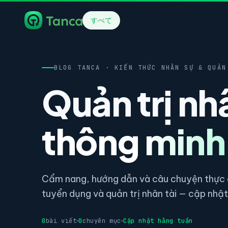
すべて
BLOG TANCA · KIẾN THỨC NHÂN SỰ & QUẢN
Quản trị nh
thông minh
Cẩm nang, hướng dẫn và câu chuyện thực c
tuyển dụng và quản trị nhân tài — cập nhật 
0
bài viết
0
chuyên mục
Cập nhật hằng tuần