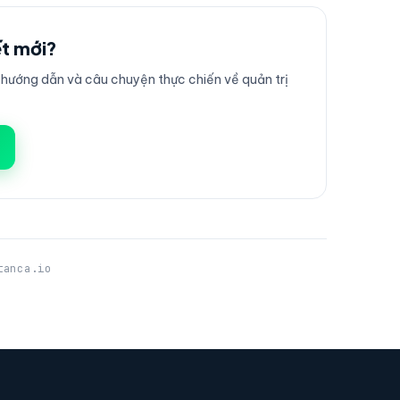
ết mới?
ướng dẫn và câu chuyện thực chiến về quản trị
tanca.io