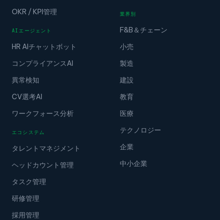
OKR / KPI管理
業界別
F&B＆チェーン
AIエージェント
HR AIチャットボット
小売
コンプライアンスAI
製造
異常検知
建設
CV選考AI
教育
ワークフォース分析
医療
テクノロジー
エコシステム
企業
タレントマネジメント
中小企業
ヘッドカウント管理
タスク管理
研修管理
採用管理