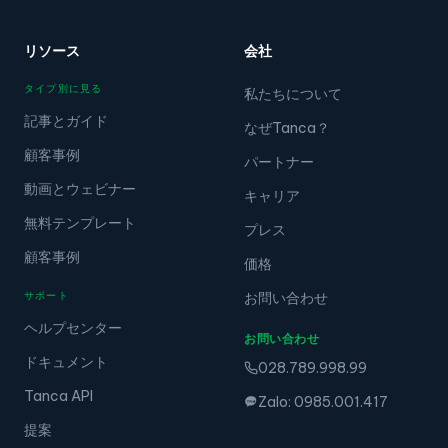
リソース
会社
タイプ別に見る
私たちについて
記事とガイド
なぜTanca？
顧客事例
パートナー
動画とウェビナー
キャリア
無料テンプレート
プレス
顧客事例
価格
サポート
お問い合わせ
ヘルプセンター
お問い合わせ
ドキュメント
028.789.998.99
Tanca API
Zalo: 0985.001.417
提案