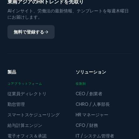
東南アジアのHRトレンドを先取り
AIインサイト、労働法の最新情報、テンプレートを毎週木曜日
にお届けします。
無料で登録する
製品
ソリューション
コアプラットフォーム
役割別
従業員ディレクトリ
CEO / 創業者
勤怠管理
CHRO / 人事部長
スマートスケジューリング
HR マネージャー
給与計算エンジン
CFO / 財務
電子オフィス＆承認
IT / システム管理者