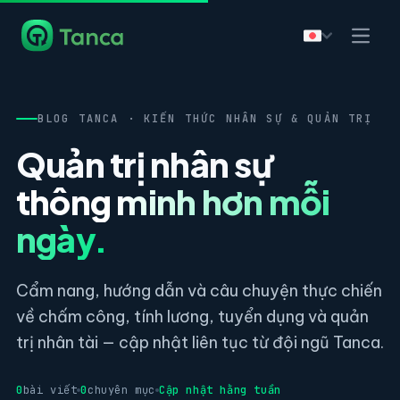
BLOG TANCA · KIẾN THỨC NHÂN SỰ & QUẢN TRỊ
Quản trị nhân sự
thông minh hơn mỗi
ngày.
Cẩm nang, hướng dẫn và câu chuyện thực chiến
về chấm công, tính lương, tuyển dụng và quản
trị nhân tài — cập nhật liên tục từ đội ngũ Tanca.
0
bài viết
0
chuyên mục
Cập nhật hằng tuần