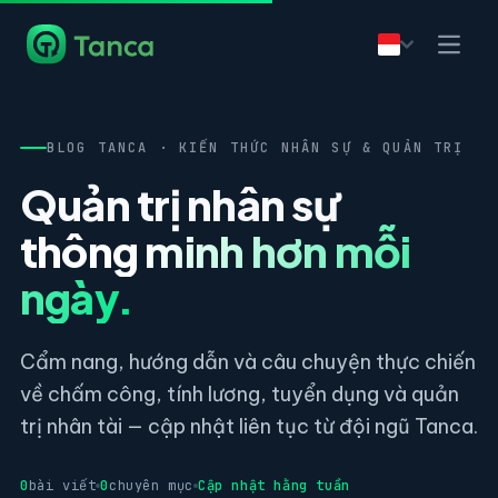
BLOG TANCA · KIẾN THỨC NHÂN SỰ & QUẢN TRỊ
Quản trị nhân sự
thông minh hơn mỗi
ngày.
Cẩm nang, hướng dẫn và câu chuyện thực chiến
về chấm công, tính lương, tuyển dụng và quản
trị nhân tài — cập nhật liên tục từ đội ngũ Tanca.
0
bài viết
0
chuyên mục
Cập nhật hằng tuần