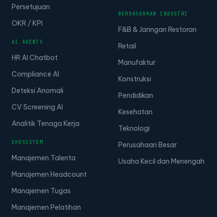
Persetujuan
BERDASARKAN INDUSTRI
OKR / KPI
F&B & Jaringan Restoran
AI AGENTS
Retail
HR AI Chatbot
Manufaktur
Compliance AI
Konstruksi
Deteksi Anomali
Pendidikan
CV Screening AI
Kesehatan
Analitik Tenaga Kerja
Teknologi
EKOSISTEM
Perusahaan Besar
Manajemen Talenta
Usaha Kecil dan Menengah
Manajemen Headcount
Manajemen Tugas
Manajemen Pelatihan