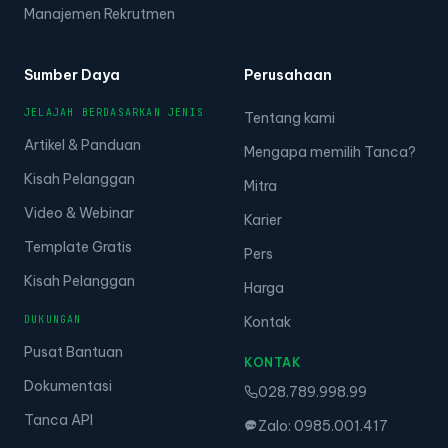
Manajemen Rekrutmen
Sumber Daya
Perusahaan
JELAJAH BERDASARKAN JENIS
Tentang kami
Artikel & Panduan
Mengapa memilih Tanca?
Kisah Pelanggan
Mitra
Video & Webinar
Karier
Template Gratis
Pers
Kisah Pelanggan
Harga
DUKUNGAN
Kontak
Pusat Bantuan
KONTAK
Dokumentasi
028.789.998.99
Tanca API
Zalo: 0985.001.417