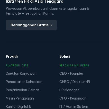
Ikuti tren HR di Asia Tenggara
Wawasan AI, pembaruan hukum ketenagakerjaan &
template — setiap hari Kamis.
Berlangganan Gratis
Produk
Solusi
PLATFORM INTI
BERDASARKAN PERAN
Direktori Karyawan
CEO / Founder
Pencatatan Kehadiran
CHRO / Direktur HR
Penjadwalan Cerdas
HR Manager
Mesin Penggajian
CFO / Keuangan
Kantor Digital &
IT / Admin Sistem