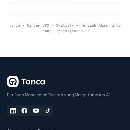
tanca · Career GPS · Skillify — hệ sinh thái Tanca
Group · press@tanca.io
Platform Manajemen Talenta yang Mengutamakan AI