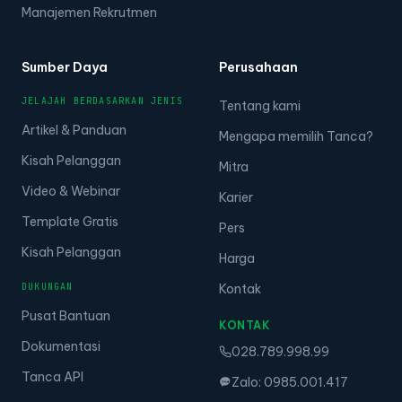
Manajemen Rekrutmen
Sumber Daya
Perusahaan
JELAJAH BERDASARKAN JENIS
Tentang kami
Artikel & Panduan
Mengapa memilih Tanca?
Kisah Pelanggan
Mitra
Video & Webinar
Karier
Template Gratis
Pers
Kisah Pelanggan
Harga
DUKUNGAN
Kontak
Pusat Bantuan
KONTAK
Dokumentasi
028.789.998.99
Tanca API
Zalo: 0985.001.417