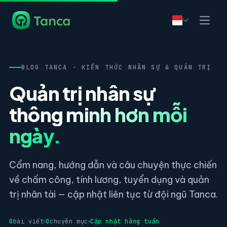
BLOG TANCA · KIẾN THỨC NHÂN SỰ & QUẢN TRỊ
Quản trị nhân sự
thông minh hơn mỗi
ngày.
Cẩm nang, hướng dẫn và câu chuyện thực chiến
về chấm công, tính lương, tuyển dụng và quản
trị nhân tài — cập nhật liên tục từ đội ngũ Tanca.
0
bài viết
0
chuyên mục
Cập nhật hằng tuần