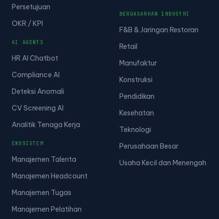
Persetujuan
BERDASARKAN INDUSTRI
OKR / KPI
F&B & Jaringan Restoran
AI AGENTS
Retail
HR AI Chatbot
Manufaktur
Compliance AI
Konstruksi
Deteksi Anomali
Pendidikan
CV Screening AI
Kesehatan
Analitik Tenaga Kerja
Teknologi
EKOSISTEM
Perusahaan Besar
Manajemen Talenta
Usaha Kecil dan Menengah
Manajemen Headcount
Manajemen Tugas
Manajemen Pelatihan