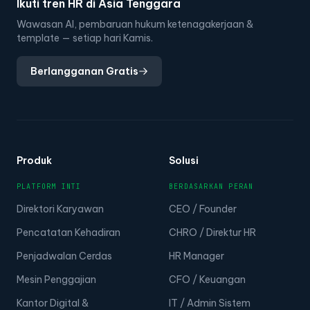
Ikuti tren HR di Asia Tenggara
Wawasan AI, pembaruan hukum ketenagakerjaan &
template — setiap hari Kamis.
Berlangganan Gratis
Produk
Solusi
PLATFORM INTI
BERDASARKAN PERAN
Direktori Karyawan
CEO / Founder
Pencatatan Kehadiran
CHRO / Direktur HR
Penjadwalan Cerdas
HR Manager
Mesin Penggajian
CFO / Keuangan
Kantor Digital &
IT / Admin Sistem