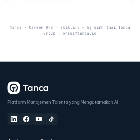
tanca · Career GPS · Skillify — hệ sinh thái Tanca
Group · press@tanca.io
Platform Manajemen Talenta yang Mengutamakan AI