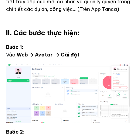
tiết truy cập của mỗi cá nhân và quản lý quyền trong
chi tiết các dự án, công việc… (Trên App Tanca)
II. Các bước thực hiện:
Bước 1:
V
ào
Web → Avatar → Cài đặt
Bước 2: