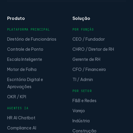
Produto
Solução
PLATAFORMA PRINCIPAL
POR FUNÇÃO
Diretório de Funcionários
CEO / Fundador
Controle de Ponto
CHRO / Diretor de RH
Escala Inteligente
Gerente de RH
Motor de Folha
CFO / Financeiro
Escritório Digital e
TI / Admin
Aprovações
POR SETOR
OKR / KPI
F&B e Redes
AGENTES IA
Varejo
HR AI Chatbot
Indústria
Compliance AI
Construção